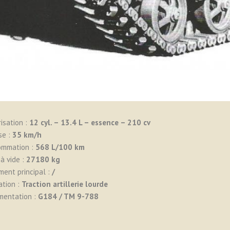
isation :
12
cyl. – 13.4 L – essence – 210 cv
se :
35 km/h
ommation :
568 L/100 km
à vide :
27180 kg
ent principal :
/
ation :
Traction artillerie lourde
mentation :
G184 / TM 9-788