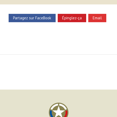
Partagez sur FaceBook
Épinglez-ça
Email