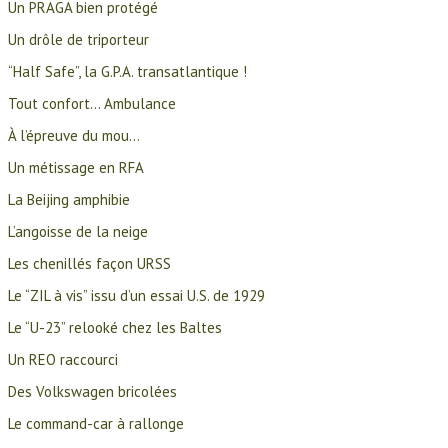
Un PRAGA bien protégé
Un drôle de triporteur
“Half Safe”, la G.P.A. transatlantique !
Tout confort… Ambulance
À l’épreuve du mou…
Un métissage en RFA
La Beijing amphibie
L’angoisse de la neige
Les chenillés façon URSS
Le “ZIL à vis” issu d’un essai U.S. de 1929
Le “U-23” relooké chez les Baltes
Un REO raccourci
Des Volkswagen bricolées
Le command-car à rallonge