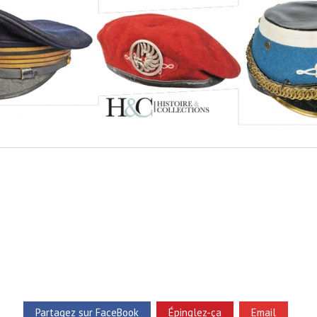
Partagez sur FaceBook
Épinglez-ça
Email