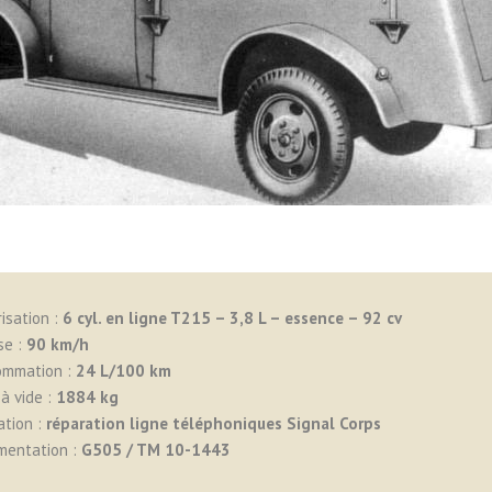
isation :
6 cyl. en ligne T215 – 3,8 L – essence – 92 cv
se :
90 km/h
ommation :
24
L/100 km
à vide :
1884 kg
ation :
réparation ligne téléphoniques Signal Corps
mentation :
G505 / TM 10-1443