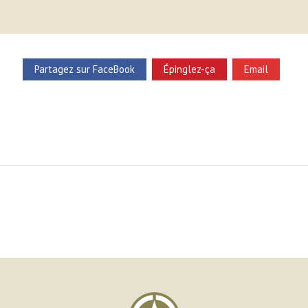
Partagez sur FaceBook
Épinglez-ça
Email