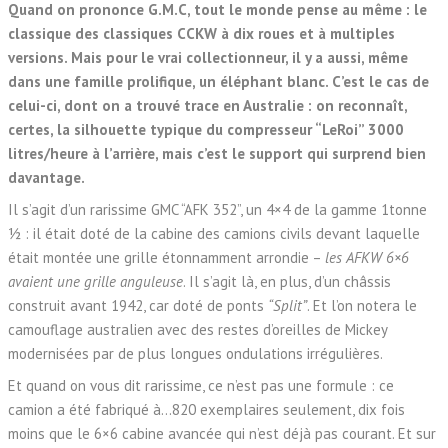
Quand on prononce G.M.C, tout le monde pense au même : le
classique des classiques CCKW à dix roues et à multiples
versions. Mais pour le vrai collectionneur, il y a aussi, même
dans une famille prolifique, un éléphant blanc. C’est le cas de
celui-ci, dont on a trouvé trace en Australie : on reconnaît,
certes, la silhouette typique du compresseur “LeRoi” 3000
litres/heure à l’arrière, mais c’est le support qui surprend bien
davantage.
Il s’agit d’un rarissime GMC “AFK 352”, un 4×4 de la gamme 1tonne
½ : il était doté de la cabine des camions civils devant laquelle
était montée une grille étonnamment arrondie –
les AFKW 6×6
avaient une grille anguleuse
. Il s’agit là, en plus, d’un châssis
construit avant 1942, car doté de ponts
“Split”
. Et l’on notera le
camouflage australien avec des restes d’oreilles de Mickey
modernisées par de plus longues ondulations irrégulières.
Et quand on vous dit rarissime, ce n’est pas une formule : ce
camion a été fabriqué à…820 exemplaires seulement, dix fois
moins que le 6×6 cabine avancée qui n’est déjà pas courant. Et sur