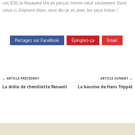
ces 820, le Royaume Uni en perçut trente-neuf seulement. Dont
celui-ci.
Eléphant blanc
, vous dis-je, et avec les yeux bleus !
Partagez sur FaceBook
Épinglez-ça
Email
← ARTICLE PRÉCÉDENT
ARTICLE SUIVANT →
La drôle de chenillette Renault
La bassine de Hans Trippel