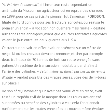
“A l’Est rien de nouveau”
, si l’inventeur reste cependant un
américain du Missouri, un agriculteur qui en équipa des charrues…
en 1899, pour ce cas précis, le pionnier fut l’américain
FORDSON
,
filiale de Ford connue pour ses tracteurs agricoles, qui réalisa le
premier un engin – à vocation non guerrière mais rurale – destiné
aux zones très enneigées, avant que d’autres tentatives agricoles
voient le jour entre les deux guerres aux U.S.A..
Ce tracteur pouvait en effet évoluer aisément sur un mètre de
neige, là où les chevaux devaient renoncer, et tirer par exemple
deux traîneaux de 20 tonnes de bois sur route enneigée sans
patiner. Un système de transmission modulable par chaîne à
l’arrière des cylindres –
c’était même en direct, pas besoin de renvoi
d’angle
– rendait possible des virages serrés, voire des demi-tours
sur place !
De son côté, Chevrolet qui n’avait pas voulu être en reste, avait
testé un torpédo civil de la marque dont les roues avaient été
supprimées au bénéfice des cylindres à vis : cela fonctionnait
parfaitement sur les routes enneigées, et pouvait même évoluer