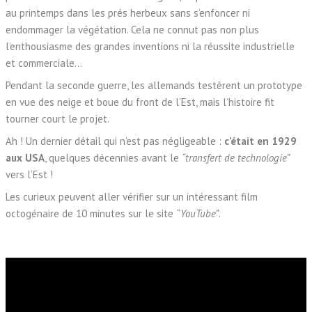
au printemps dans les prés herbeux sans s’enfoncer ni
endommager la végétation. Cela ne connut pas non plus
l’enthousiasme des grandes inventions ni la réussite industrielle
et commerciale…
Pendant la seconde guerre, les allemands testèrent un prototype
en vue des neige et boue du front de l’Est, mais l’histoire fit
tourner court le projet.
Ah ! Un dernier détail qui n’est pas négligeable :
c’était en 1929
aux USA
, quelques décennies avant le
“transfert de technologie”
vers l’Est !
Les curieux peuvent aller vérifier sur un intéressant film
octogénaire de 10 minutes sur le site
“YouTube”
.