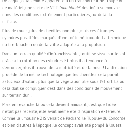
De coque, cela semble apparenté à un transporteur de troupe ou
de matériel, une sorte de VTT
“non blindé”
destiné à se mouvoir
dans des conditions extrêmement particulières, au-delà du
difficile.
Plus de roues, plus de chenilles non plus, mais ces étranges
cylindres parallèles marqués d’une arête hélicoïdale. La technique
du tire-bouchon ou de la vrille adaptée à la propulsion.
Dans un terrain qualifié d’infranchissable, l’outil se visse sur le sol
grâce à la rotation des cylindres. Et plus il a tendance à
s’enfoncer, plus il trouve de la motricité et de la prise ! La direction
procède de la même technologie que les chenilles, cela paraît
astucieux d’autant plus que la végétation plie sous l’effort. Là où
cela doit se compliquer, c’est dans des conditions de mouvement
sur terrain dur…
Mais en revanche là où cela devient amusant, c’est que l’idée
n’était pas récente, elle avait même été d’inspiration extérieure.
Comme la limousine ZIS venait de Packard, le Tupolev du Concorde
et bien d’autres à l’époque, le concept avait été pompé à l’ouest.