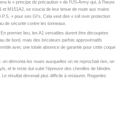
ellera le « principe de précaution » de l’US-Army qui, à l’heure
 et M151A2, se soucia de leur tenue de route aux mains
.P.S. » pour ses GI’s. Cela veut dire « roll over protection
au de sécurité contre les tonneaux.
En premier lieu, les A1 versatiles durent être découpées
eau de bord, mais des bricoleurs parfois approximatifs
semble avec une totale absence de garantie pour cette coque
 : on démonta les roues auxquelles on ne reprochait rien, on
yls, et le reste dut subir l’épreuve des chenilles de blindés
 Le résultat devenait plus difficile à restaurer. Regardez