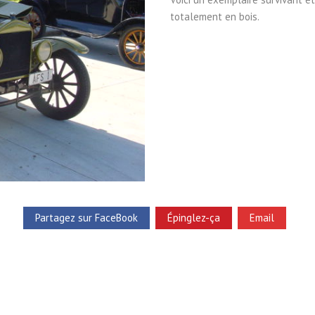
totalement en bois.
Partagez sur FaceBook
Épinglez-ça
Email