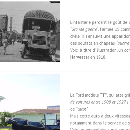
L’infanterie perdant le goût de 
“Grande guerre”
, l’armée US com
civile. Il s’ensuivit une appari
des soldats en chapeau
“quatre
Voici à titre d’illustration, un c
Harvester
en 1918.
La Ford modèle
“T”
, qui atteig
de voitures entre 1908 et 1927 !
de
“tacot”
.
Mais cette auto à deux vitesses e
notamment dans le service de s
Voici un exemplaire survivant 