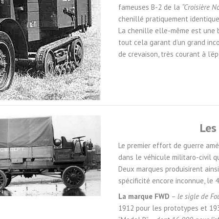
fameuses B-2 de la
“Croisière No
chenillé pratiquement identique
La chenille elle-même est une 
tout cela garant d’un grand inco
de crevaison, très courant à l’é
Les
Le premier effort de guerre amér
dans le véhicule militaro-civil 
Deux marques produisirent ainsi
spécificité encore inconnue, le 
La marque FWD
–
le sigle de F
1912 pour les prototypes et 1930