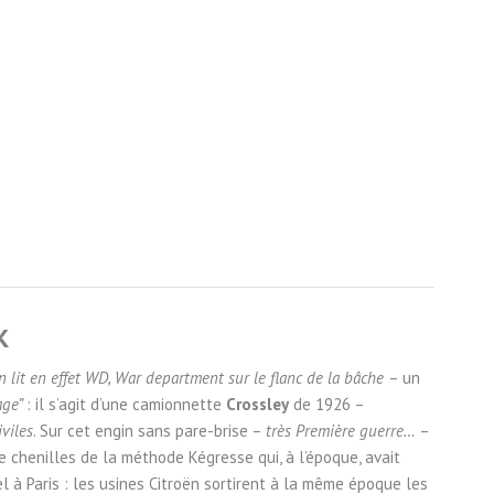
K
n lit en effet WD, War department sur le flanc de la bâche
– un
age”
: il s’agit d’une camionnette
Crossley
de 1926 –
viles
. Sur cet engin sans pare-brise –
très Première guerre…
–
de chenilles de la méthode Kégresse qui, à l’époque, avait
l à Paris : les usines Citroën sortirent à la même époque les