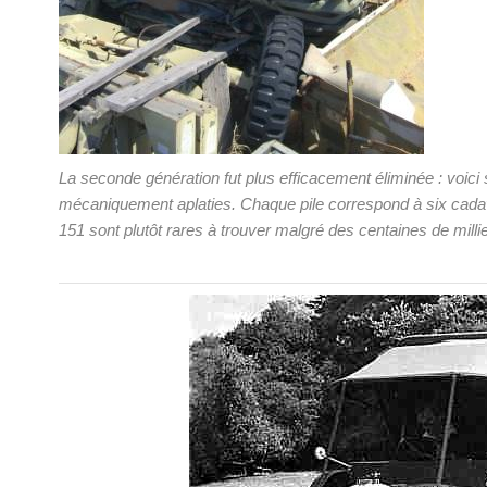
La seconde génération fut plus efficacement éliminée : voic
mécaniquement aplaties. Chaque pile correspond à six cadav
151 sont plutôt rares à trouver malgré des centaines de milli