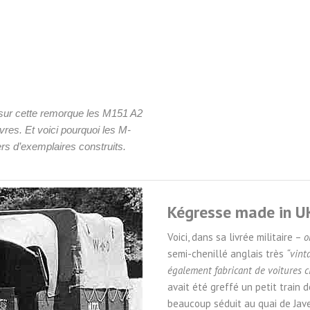
i sur cette remorque les M151 A2
res. Et voici pourquoi les M-
ers d’exemplaires construits.
Kégresse made in U
Voici, dans sa livrée militaire –
o
semi-chenillé anglais très
“vint
également fabricant de voitures ci
avait été greffé un petit train 
beaucoup séduit au quai de Jave