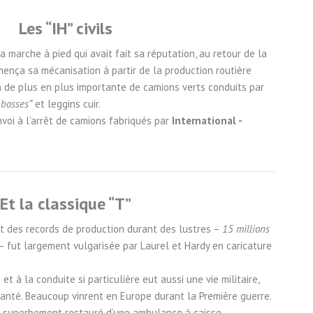
Les “IH” civils
la marche à pied qui avait fait sa réputation, au retour de la
mença sa mécanisation à partir de la production routière
tion de plus en plus importante de camions verts conduits par
 bosses”
et leggins cuir.
onvoi à l’arrêt de camions fabriqués par
International -
Et la classique “T”
nit des records de production durant des lustres –
15 millions
– fut largement vulgarisée par Laurel et Hardy en caricature
t à la conduite si particulière eut aussi une vie militaire,
anté. Beaucoup vinrent en Europe durant la Première guerre.
et superbement restauré d’une ambulance à caisse