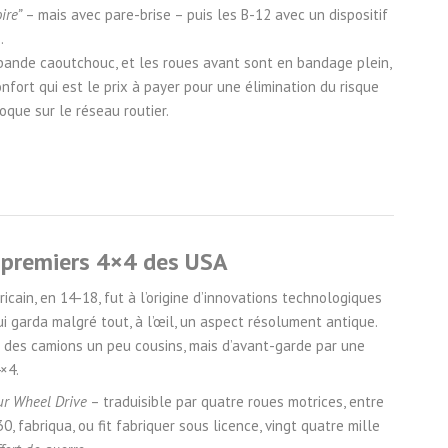
ire”
– mais avec pare-brise – puis les B-12 avec un dispositif
.
bande caoutchouc, et les roues avant sont en bandage plein,
nfort qui est le prix à payer pour une élimination du risque
poque sur le réseau routier.
 premiers 4×4 des USA
icain, en 14-18, fut à l’origine d’innovations technologiques
qui garda malgré tout, à l’œil, un aspect résolument antique.
 des camions un peu cousins, mais d’avant-garde par une
4×4.
our Wheel Drive
– traduisible par quatre roues motrices, entre
, fabriqua, ou fit fabriquer sous licence, vingt quatre mille