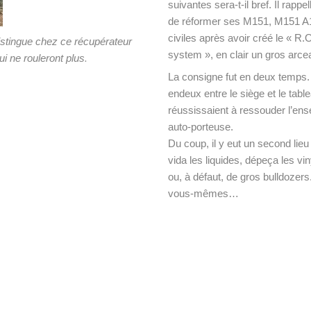
suivantes sera-t-il bref. Il rapp
de réformer ses M151, M151 A1
civiles après avoir créé le « R.O
stingue chez ce récupérateur
system », en clair un gros arce
.
i ne rouleront plus
La consigne fut en deux temps. 
endeux entre le siège et le tabl
réussissaient à ressouder l’en
auto-porteuse.
Du coup, il y eut un second lieu
vida les liquides, dépeça les vin
ou, à défaut, de gros bulldozers.
vous-mêmes…