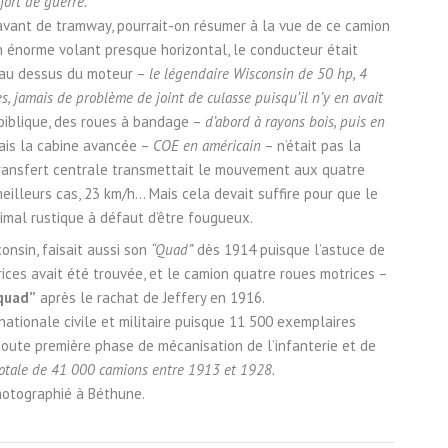
fort de guerre.
avant de tramway, pourrait-on résumer à la vue de ce camion
un énorme volant presque horizontal, le conducteur était
ar au dessus du moteur –
le légendaire Wisconsin de 50 hp, 4
, jamais de problème de joint de culasse puisqu’il n’y en avait
 biblique, des roues à bandage –
d’abord à rayons bois, puis en
Mais la cabine avancée –
COE en américain
– n’était pas la
transfert centrale transmettait le mouvement aux quatre
eilleurs cas, 23 km/h… Mais cela devait suffire pour que le
nimal rustique à défaut d’être fougueux.
consin, faisait aussi son
“Quad”
dès 1914 puisque l’astuce de
rices avait été trouvée, et le camion quatre roues motrices –
quad”
après le rachat de Jeffery en 1916.
nationale civile et militaire puisque 11 500 exemplaires
toute première phase de mécanisation de l’infanterie et de
totale de 41 000 camions entre 1913 et 1928.
hotographié à Béthune.