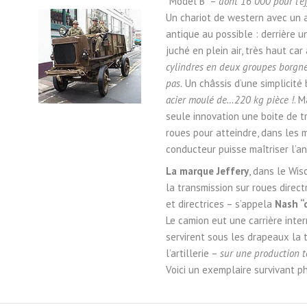
“Model B” –
dont 16 000 pour l’ef
Un chariot de western avec un 
antique au possible : derrière 
juché en plein air, très haut c
cylindres en deux groupes borgnes
pas.
Un châssis d’une simplicité
acier moulé de…220 kg pièce !
. 
seule innovation une boite de 
roues pour atteindre, dans les m
conducteur puisse maîtriser l’a
La marque Jeffery
, dans le Wis
la transmission sur roues direct
et directrices – s’appela
Nash “
Le camion eut une carrière inter
servirent sous les drapeaux la 
l’artillerie –
sur une production 
Voici un exemplaire survivant p