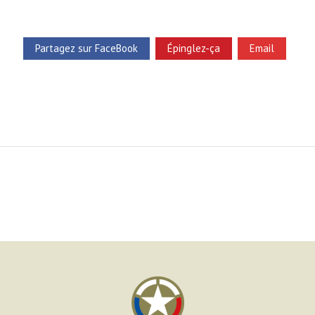
Partagez sur FaceBook
Épinglez-ça
Email