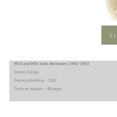
M10 and M36 tank destroyers 1942-1953
Steven Zaloga
Osprey publishing – 2002
Texte en anglais – 48 pages