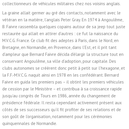
collectionneurs de véhicules militaires chez nos voisins anglais.
La graine allait germer au gré des contacts, notamment avec le
vétéran en la matière, l’anglais Peter Gray. En 1974 à Angoulême,
B. Faivre rassembla quelques copains autour de sa jeep tout juste
restaurée qui allait en attirer d’autres : ce fut la naissance du
M.V.C.G. France. Ce club fit des adeptes à Paris, dans le Nord, en
Bretagne, en Normandie, en Provence, dans l’Est, et il prit tant
d’ampleur que Bernard Faivre décida d’élargir la structure tout en
conservant Angoulême, sa ville d’adoption, pour capitale. Des
clubs autonomes se créèrent donc petit à petit sur l’hexagone, et
la F.F.-M.V.C.G. naquit ainsi en 1978 en les confédérant. Bernard
Faivre en guida les premiers pas – il obtint les premiers véhicules
de cession par le Ministère – et contribua à sa croissance rapide
jusqu’au congrès de Tours en 1986, année du changement de
présidence fédérale. Il resta cependant activement présent aux
côtés de ses successeurs qu’il fit profiter de ses relations et de
son goût de l’organisation, notamment pour les cérémonies
quinquennales de Normandie.