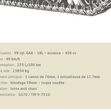
isation :
V8
cyl. GAA – 18L – essence – 450 cv
se :
40 km/h
ommation :
235 L/100 km
à vide :
25854 kg
ent principal :
1 canon de 76mm, 1 mitrailleuse de 12.7mm
ction :
blindage 38mm – coque soudée
ation :
lutte anti chars
mentation :
G170 / TM 9-731G