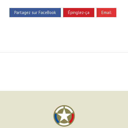
Partagez sur FaceBook
Épinglez-ça
Email