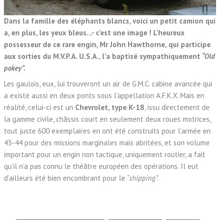
Dans la famille des éléphants blancs, voici un petit camion qui
a, en plus, les yeux bleus…- c’est une image ! L’heureux
possesseur de ce rare engin, Mr John Hawthorne, qui participe
aux sorties du M.V.P.A. U.S.A., l’a baptisé sympathiquement
“Old
pokey”.
Les gaulois, eux, lui trouveront un air de G.M.C. cabine avancée qui
a existé aussi en deux ponts sous l’appellation A.F.K.X. Mais en
réalité, celui-ci est un
Chevrolet, type K-18
, issu directement de
la gamme civile, châssis court en seulement deux roues motrices,
tout juste 600 exemplaires en ont été construits pour l’armée en
43-44 pour des missions marginales mais abritées, et son volume
important pour un engin non tactique, uniquement routier, a fait
qu’il n’a pas connu le théâtre européen des opérations. Il eut
d’ailleurs été bien encombrant pour le
“shipping”.